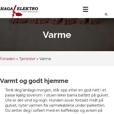
Varme
Forsiden
»
Tjenester
»
Varme
Varmt og godt hjemme
Tenk deg lørdags morgen, står opp etter en god natt i et
passe kjølig soverom. I stuen leker barna barføtt på gulvet.
Ute er det vind og regn. Hunden sover fortsatt midt på
gulvet, nyter varmen fra varmekablene under parketten.
Du setter deg i sofaen med en kaffekopp og avisen på