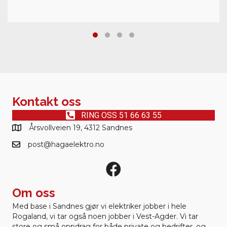
Testimonial Slide 1
Testimonial Slide 2
Testimonial Slide 3
Testimonial Slide 4
Kontakt oss
RING OSS 51 66 63 55
Årsvollveien 19, 4312 Sandnes
post@hagaelektro.no
Om oss
Med base i Sandnes gjør vi elektriker jobber i hele
Rogaland, vi tar også noen jobber i Vest-Agder. Vi tar
store og små oppdrag for både private og bedrifter, og